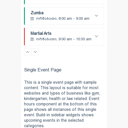
Open entry
Mark Moreau
Zumba
ორშაბათი, 8:00 am - 9:00 am
Beginners
Emma Brown
Martial Arts
ორშაბათი, 9:00 am - 10:30 am
Instructor:
R. Bandana
Room:
24
Power Fitness
Level:
Beginner
ორშაბათი, 11:00 am - 12:45 pm
Instructor:
M. Moreau
Single Event Page
Room:
6
Boxing
Level:
Beginner
ორშაბათი, 11:00 am - 1:00 pm
This is a single event page with sample
content. This layout is suitable for most
Boxing class
websites and types of business like gym,
Robert Bandana
Body Works
kindergarten, health or law related. Event
ორშაბათი, 1:00 pm - 2:00 pm
hours component at the bottom of this
Instructor:
K. Nomak
page shows all instances of this single
Room:
305A
event. Build-in sidebar widgets shows
CrossFit
Level:
All Levels
upcoming events in the selected
ორშაბათი, 3:00 pm - 4:00 pm
categories.