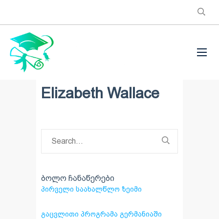
Elizabeth Wallace
ბოლო ჩანაწერები
ᲞᲘᲠᲕᲔᲚᲘ ᲡᲐᲐᲮᲐᲚᲬᲚᲝ ᲖᲔᲘᲛᲘ
ᲒᲐᲪᲕᲚᲘᲗᲘ ᲞᲠᲝᲒᲠᲐᲛᲐ ᲒᲔᲠᲛᲐᲜᲘᲐᲨᲘ