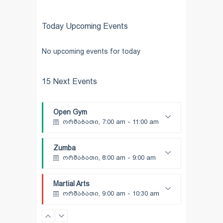
Advanced
Kevin Nomak
Power Fitness
ორშაბათი, 3:00 pm - 4:30 pm
Today Upcoming Events
Instructor:
M. Moreau
Room:
6
Cardio Fitness
No upcoming events for today
Level:
Advanced
ორშაბათი, 4:00 pm - 5:00 pm
Low impact
15 Next Events
Mark Moreau
Body Building
ორშაბათი, 6:00 pm - 7:30 pm
Weightlifting
Open Gym
Kevin Nomak
ორშაბათი, 7:00 am - 11:00 am
Open entry
Mark Moreau
Zumba
ორშაბათი, 8:00 am - 9:00 am
Beginners
Emma Brown
Martial Arts
ორშაბათი, 9:00 am - 10:30 am
Instructor:
R. Bandana
Room:
24
Power Fitness