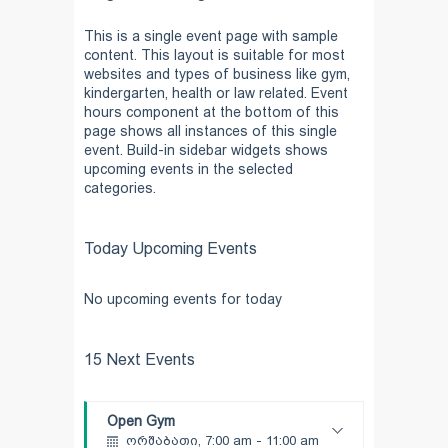
Room:
6
Boxing
Level:
Beginner
ორშაბათი, 11:00 am - 1:00 pm
This is a single event page with sample
content. This layout is suitable for most
Boxing class
websites and types of business like gym,
Robert Bandana
Body Works
kindergarten, health or law related. Event
ორშაბათი, 1:00 pm - 2:00 pm
hours component at the bottom of this
Instructor:
K. Nomak
page shows all instances of this single
Room:
305A
event. Build-in sidebar widgets shows
CrossFit
Level:
All Levels
upcoming events in the selected
ორშაბათი, 3:00 pm - 4:00 pm
categories.
Advanced
Kevin Nomak
Power Fitness
ორშაბათი, 3:00 pm - 4:30 pm
Today Upcoming Events
Instructor:
M. Moreau
Room:
6
Cardio Fitness
No upcoming events for today
Level:
Advanced
ორშაბათი, 4:00 pm - 5:00 pm
Low impact
15 Next Events
Mark Moreau
Body Building
ორშაბათი, 6:00 pm - 7:30 pm
Weightlifting
Open Gym
Kevin Nomak
ორშაბათი, 7:00 am - 11:00 am