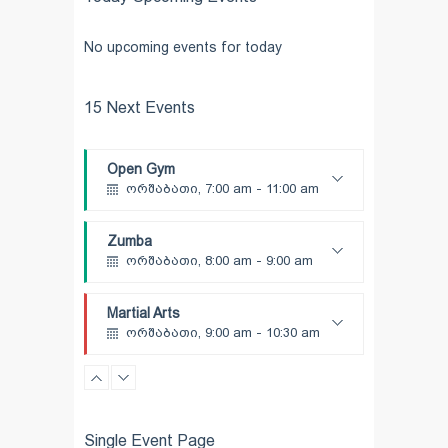
No upcoming events for today
15 Next Events
Open Gym
ორშაბათი, 7:00 am - 11:00 am
Open entry
Mark Moreau
Zumba
ორშაბათი, 8:00 am - 9:00 am
Beginners
Emma Brown
Martial Arts
ორშაბათი, 9:00 am - 10:30 am
Instructor:
R. Bandana
Room:
24
Power Fitness
Level:
Beginner
ორშაბათი, 11:00 am - 12:45 pm
Instructor:
M. Moreau
Single Event Page