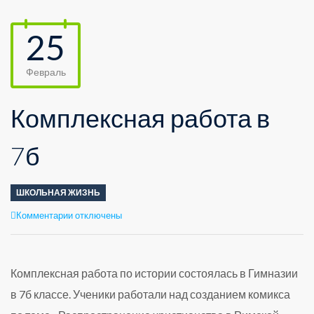
25
Февраль
Комплексная работа в
7б
ШКОЛЬНАЯ ЖИЗНЬ
к
Комментарии
отключены
записи
Комплексная
работа
в
Комплексная работа по истории состоялась в Гимназии
7б
в 7б классе. Ученики работали над созданием комикса