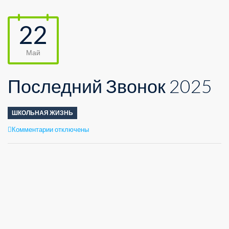
22
Май
Последний Звонок 2025
ШКОЛЬНАЯ ЖИЗНЬ
к
Комментарии
отключены
записи
Последний
Звонок
2025