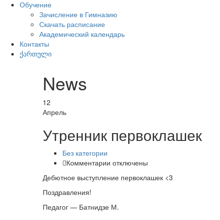
Обучение
Зачисление в Гимназию
Скачать расписание
Академический календарь
Контакты
ქართული
News
12
Апрель
Утренник первоклашек
Без категории
к
Комментарии
отключены
записи
Дебютное выступление первоклашек <3
Утренник
первоклашек
Поздравления!
Педагог — Батнидзе М.