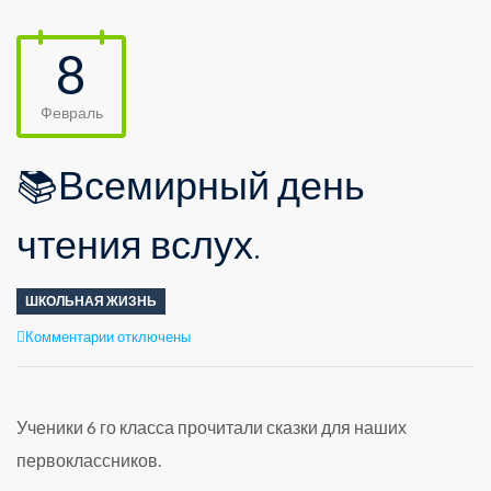
8
Февраль
📚Всемирный день
чтения вслух.
ШКОЛЬНАЯ ЖИЗНЬ
к
Комментарии
отключены
записи
📚
Всемирный
день
Ученики 6 го класса прочитали сказки для наших
чтения
первоклассников.
вслух.