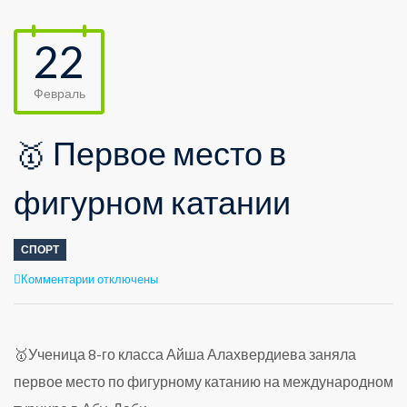
22
Февраль
🥇 Первое место в
фигурном катании
СПОРТ
к
Комментарии
отключены
записи
🥇
Первое
место
🥇Ученица 8-го класса Айша Алахвердиева заняла
в
первое место по фигурному катанию на международном
фигурном
катании