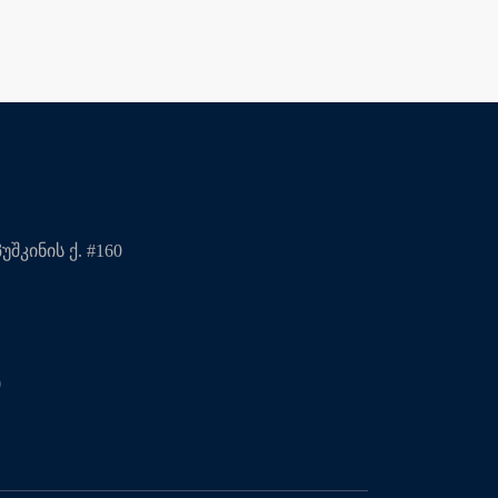
შკინის ქ. #160
0