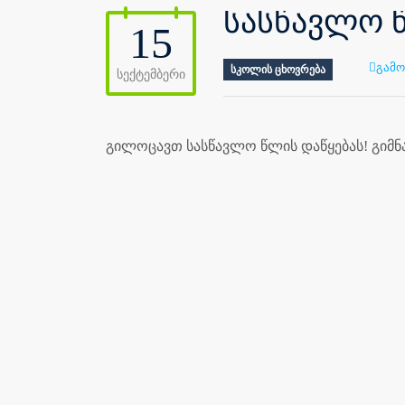
სასწავლო 
15
გამო
ᲡᲙᲝᲚᲘᲡ ᲪᲮᲝᲕᲠᲔᲑᲐ
სექტემბერი
გილოცავთ სასწავლო წლის დაწყებას! გიმნაზ