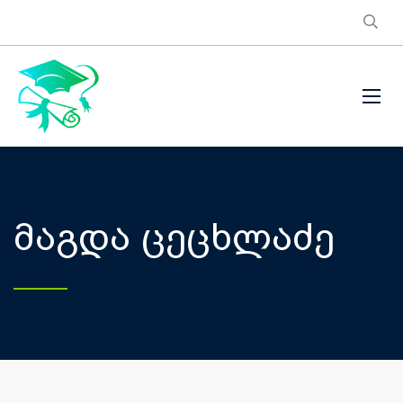
მაგდა ცეცხლაძე